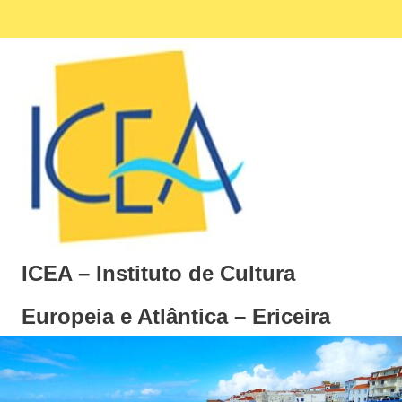
Skip
Facebook
Ins
MENU
to
content
ICEA – Instituto de Cultura
Europeia e Atlântica – Ericeira
Instituto
de
Cultura
Europeia