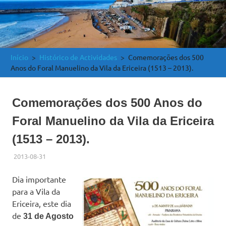
e
Atlântica
Início
Histórico de Actividades
Comemorações dos 500
Anos do Foral Manuelino da Vila da Ericeira (1513 – 2013).
Comemorações dos 500 Anos do
Foral Manuelino da Vila da Ericeira
(1513 – 2013).
2013-08-31
ADMINISTRADOR
HISTÓRICO DE ACTIVIDADES
Dia importante
para a Vila da
Ericeira, este dia
de
31 de Agosto