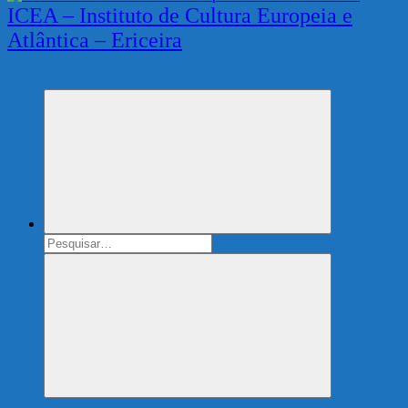
ICEA – Instituto de Cultura Europeia e
Atlântica – Ericeira
Instituto
de
Cultura
Europeia
e
Atlântica
Search
for:
Search