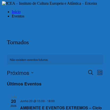
Início
Eventos
Tornados
Não existem eventos futuros.
Próximos
Navegaç
Nave
Pesquisar
Lista
de
de
Selecione
visua
Últimos Eventos
a
pesquisa
de
data.
e
Even
JUN
visualiza
20
Junho 20 @ 15:00
-
18:00
de
2026
AMBIENTE E EVENTOS EXTREMOS – Ciclo