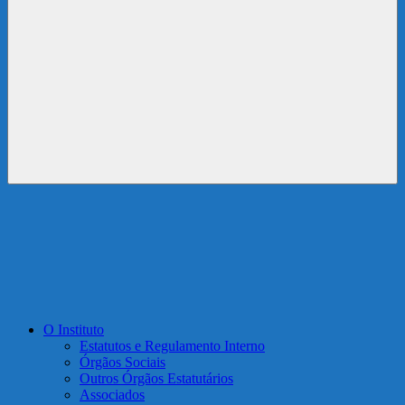
Menu
O Instituto
Estatutos e Regulamento Interno
Órgãos Sociais
Outros Órgãos Estatutários
Associados