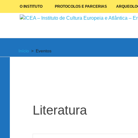
Skip
O INSTITUTO
PROTOCOLOS E PARCERIAS
ARQUEOLO
to
content
Instituto
de
Início
Eventos
Cultura
Europeia
e
Atlântica
Literatura