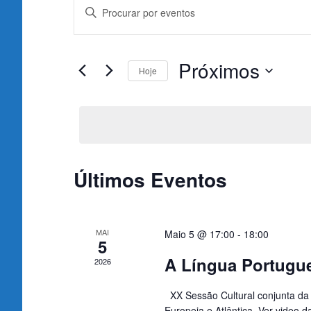
Navegação
Digite
a
de
palavra-
chave.
pesquisa
Próximos
Hoje
Procure
e
por
Selecione
Eventos
a
visualização
com
data.
palavra-
de
chave.
Últimos Eventos
Eventos
MAI
Maio 5 @ 17:00
-
18:00
5
A Língua Portugue
2026
XX Sessão Cultural conjunta da 
Europeia e Atlântica. Ver video da[