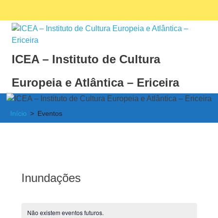
Skip
Facebook
Ins
MENU
to
content
ICEA – Instituto de Cultura
Europeia e Atlântica – Ericeira
Instituto
de
Início
Eventos
Cultura
Europeia
e
Atlântica
Inundações
Não existem eventos futuros.