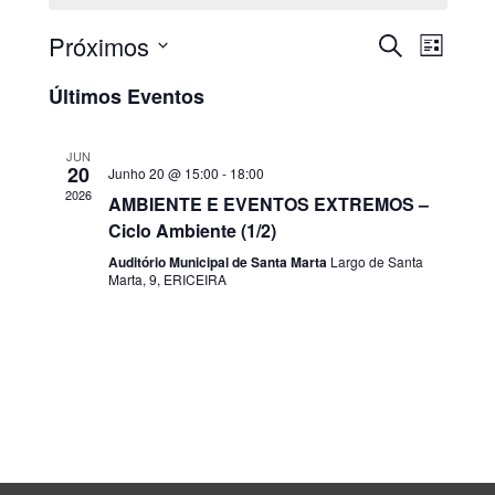
Próximos
PESQUISAR
Nave
Navega
LISTA
Selecione
de
de
Últimos Eventos
a
visua
data.
pesquis
JUN
de
20
Junho 20 @ 15:00
-
18:00
e
2026
AMBIENTE E EVENTOS EXTREMOS –
Even
Ciclo Ambiente (1/2)
visualiz
Auditório Municipal de Santa Marta
Largo de Santa
de
Marta, 9, ERICEIRA
Eventos