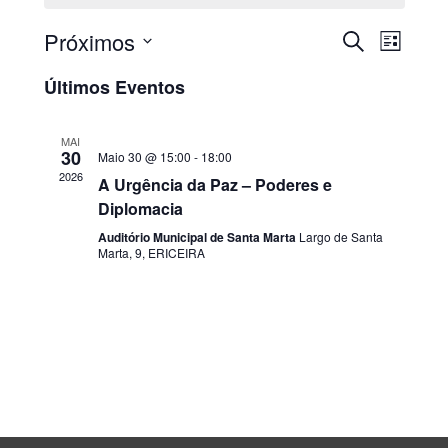
Próximos
PESQUISAR
Nave
Navega
LISTA
Selecione
de
de
Últimos Eventos
a
visua
data.
pesquis
MAI
de
30
Maio 30 @ 15:00
-
18:00
e
2026
A Urgência da Paz – Poderes e
Even
Diplomacia
visualiz
Auditório Municipal de Santa Marta
Largo de Santa
de
Marta, 9, ERICEIRA
Eventos