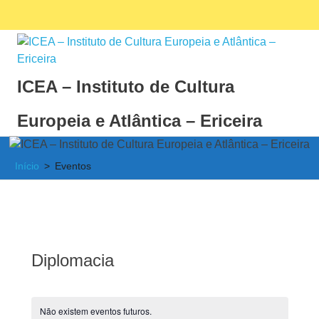
Skip
Facebook
Ins
MENU
to
content
ICEA – Instituto de Cultura
Europeia e Atlântica – Ericeira
Instituto
de
Início
Eventos
Cultura
Europeia
e
Atlântica
Diplomacia
Não existem eventos futuros.