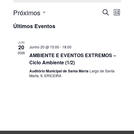
Próximos
PESQUISAR
Nave
Navega
LISTA
Selecione
de
de
Últimos Eventos
a
visua
data.
pesquis
JUN
de
20
Junho 20 @ 15:00
-
18:00
e
2026
AMBIENTE E EVENTOS EXTREMOS –
Even
Ciclo Ambiente (1/2)
visualiz
Auditório Municipal de Santa Marta
Largo de Santa
de
Marta, 9, ERICEIRA
Eventos