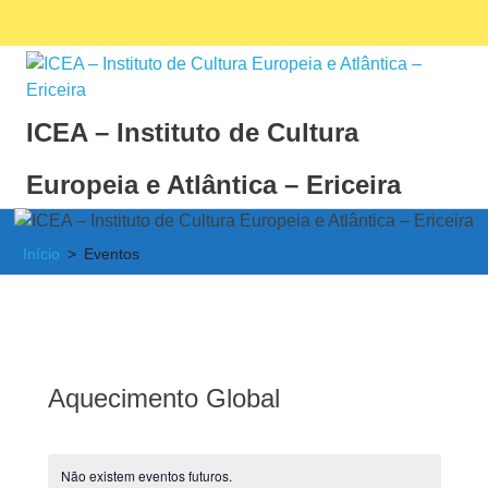
Skip
Facebook
Ins
MENU
to
content
ICEA – Instituto de Cultura
Europeia e Atlântica – Ericeira
Instituto
de
Início
Eventos
Cultura
Europeia
e
Atlântica
Aquecimento Global
Não existem eventos futuros.